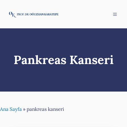
İçeriğe
atla
Menü
Pankreas Kanseri
Ana Sayfa
»
pankreas kanseri