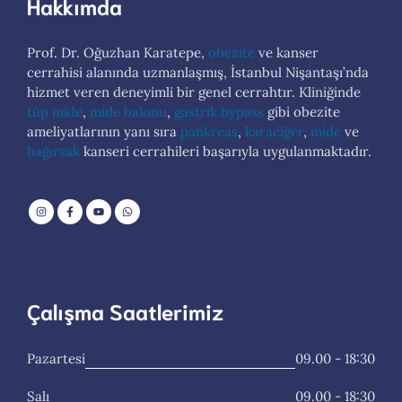
Hakkımda
Prof. Dr. Oğuzhan Karatepe,
obezite
ve kanser
cerrahisi alanında uzmanlaşmış, İstanbul Nişantaşı’nda
hizmet veren deneyimli bir genel cerrahtır. Kliniğinde
tüp mide
,
mide balonu
,
gastrik bypass
gibi obezite
ameliyatlarının yanı sıra
pankreas
,
karaciğer
,
mide
ve
bağırsak
kanseri cerrahileri başarıyla uygulanmaktadır.
Çalışma Saatlerimiz
Pazartesi
09.00 - 18:30
Salı
09.00 - 18:30