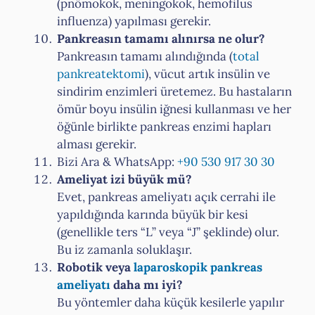
(pnömokok, meningokok, hemofilus
influenza) yapılması gerekir.
Pankreasın tamamı alınırsa ne olur?
Pankreasın tamamı alındığında (
total
pankreatektomi
), vücut artık insülin ve
sindirim enzimleri üretemez. Bu hastaların
ömür boyu insülin iğnesi kullanması ve her
öğünle birlikte pankreas enzimi hapları
alması gerekir.
Bizi Ara & WhatsApp:
+90 530 917 30 30
Ameliyat izi büyük mü?
Evet, pankreas ameliyatı açık cerrahi ile
yapıldığında karında büyük bir kesi
(genellikle ters “L” veya “J” şeklinde) olur.
Bu iz zamanla soluklaşır.
Robotik veya
laparoskopik pankreas
ameliyatı
daha mı iyi?
Bu yöntemler daha küçük kesilerle yapılır