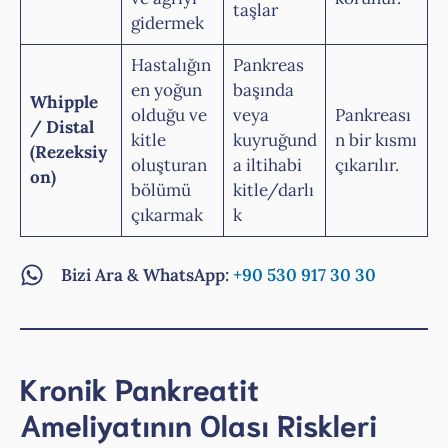
taşlar
gidermek
Hastalığın
Pankreas
en yoğun
başında
Whipple
olduğu ve
veya
Pankreası
/ Distal
kitle
kuyruğund
n bir kısmı
(Rezeksiy
oluşturan
a iltihabi
çıkarılır.
on)
bölümü
kitle/darlı
çıkarmak
k
Bizi Ara & WhatsApp:
+90 530 917 30 30
Kronik Pankreatit
Ameliyatının Olası Riskleri