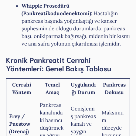
Whipple Prosedürü
(Pankreatikoduodenektomi):
Hastalığın
pankreas başında yoğunlaştığı ve kanser
şüphesinin de olduğu durumlarda, pankreas
başı, onikiparmak bağırsağı, midenin bir kısmı
ve ana safra yolunun çıkarılması işlemidir.
Kronik Pankreatit Cerrahi
Yöntemleri: Genel Bakış Tablosu
Cerrahi
Temel
Uygulandı
Pankreas
Yöntem
Amaç
ğı Durum
Dokusu
Pankreas
Genişlemi
kanalında
Maksimu
Frey /
ş pankreas
ki basıncı
m
Puestow
kanalı ve
düşürmek
düzeyde
(Drenaj)
yaygın
ve ağrıyı
korunur.