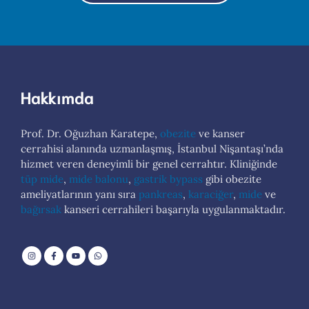
Hakkımda
Prof. Dr. Oğuzhan Karatepe,
obezite
ve kanser
cerrahisi alanında uzmanlaşmış, İstanbul Nişantaşı’nda
hizmet veren deneyimli bir genel cerrahtır. Kliniğinde
tüp mide
,
mide balonu
,
gastrik bypass
gibi obezite
ameliyatlarının yanı sıra
pankreas
,
karaciğer
,
mide
ve
bağırsak
kanseri cerrahileri başarıyla uygulanmaktadır.