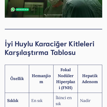
İyi Huylu Karaciğer Kitleleri
Karşılaştırma Tablosu
Fokal
Hemanjio
Nodüler
Hepatik
Özellik
m
Hiperplaz
Adenom
i (FNH)
İkinci en
Sıklık
En sık
Nadir
sık