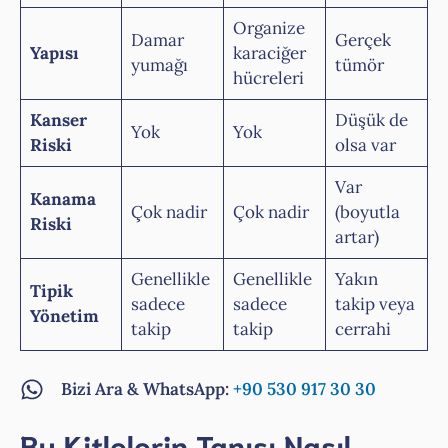
Organize
Damar
Gerçek
Yapısı
karaciğer
yumağı
tümör
hücreleri
Kanser
Düşük de
Yok
Yok
Riski
olsa var
Var
Kanama
Çok nadir
Çok nadir
(boyutla
Riski
artar)
Genellikle
Genellikle
Yakın
Tipik
sadece
sadece
takip veya
Yönetim
takip
takip
cerrahi
Bizi Ara & WhatsApp:
+90 530 917 30 30
Bu Kitlelerin Tanısı Nasıl