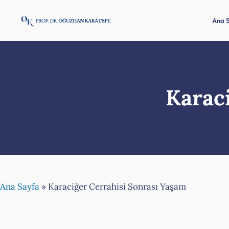
İçeriğe
atla
Ana 
Karac
Ana Sayfa
»
Karaciğer Cerrahisi Sonrası Yaşam