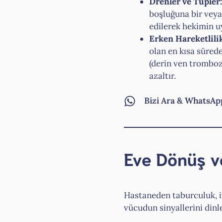
Drenler ve Tüpler:
boşluğuna bir veya 
edilerek hekimin u
Erken Hareketlili
olan en kısa süred
(derin ven tromboz
azaltır.
Bizi Ara & WhatsAp
Eve Dönüş ve
Hastaneden taburculuk, i
vücudun sinyallerini din