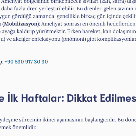
Ameliyat bölgesinde birikebilecek sıvıları (kan, safra) dış
daha fazla dren yerleştirilebilir. Bu drenler, gelen sıvının 
ygun gördüğü zamanda, genellikle birkaç gün içinde çekili
k (Mobilizasyon):
Ameliyat sonrası en önemli hedeflerden
e ayağa kaldırıp yürütmektir. Erken hareket, kan dolaşımın
u) ve akciğer enfeksiyonu (pnömoni) gibi komplikasyonlar
p:
+90 530 917 30 30
 İlk Haftalar: Dikkat Edilme
yileşme sürecinin ikinci aşamasının başlangıcıdır. Bu dön
lemek önemlidir.