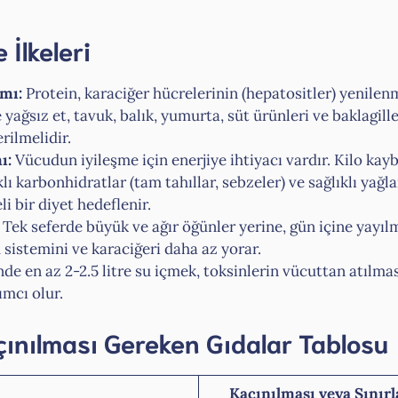
İlkeleri
ımı:
Protein, karaciğer hücrelerinin (hepatositler) yenilen
 yağsız et, tavuk, balık, yumurta, süt ürünleri ve baklagille
rilmelidir.
ı:
Vücudun iyileşme için enerjiye ihtiyacı vardır. Kilo ka
lı karbonhidratlar (tam tahıllar, sebzeler) ve sağlıklı yağl
li bir diyet hedeflenir.
Tek seferde büyük ve ağır öğünler yerine, gün içine yayı
sistemini ve karaciğeri daha az yorar.
e en az 2-2.5 litre su içmek, toksinlerin vücuttan atılm
mcı olur.
çınılması Gereken Gıdalar Tablosu
Kaçınılması veya Sınır