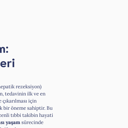
m:
eri
hepatik rezeksiyon)
, tedavinin ilk ve en
 çıkarılması için
k bir öneme sahiptir. Bu
enli tıbbi takibin hayati
ası yaşam
sürecinde