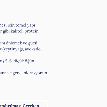
mesi için temel yapı
r gibi kaliteli protein
ybını önlemek ve gücü
ar (zeytinyağı, avokado,
lmış 5-6 küçük öğün
asına ve genel hidrasyonun
landırılması Gereken