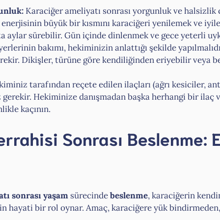
unluk:
Karaciğer ameliyatı sonrası yorgunluk ve halsizlik
, enerjisinin büyük bir kısmını karaciğeri yenilemek ve iyil
ta aylar sürebilir. Gün içinde dinlenmek ve gece yeterli u
yerlerinin bakımı, hekiminizin anlattığı şekilde yapılmalı
ekir. Dikişler, türüne göre kendiliğinden eriyebilir veya be
iminiz tarafından reçete edilen ilaçları (ağrı kesiciler, ant
 gerekir. Hekiminize danışmadan başka herhangi bir ilaç v
likle kaçının.
rrahisi Sonrası Beslenme: E
atı sonrası yaşam
sürecinde
beslenme
, karaciğerin kend
n hayati bir rol oynar. Amaç, karaciğere yük bindirmeden, 