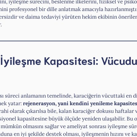
ini, iyileşme sürecini, beslenme ilkelerini, fiziksel ve psi
ni profesyonel bir dille anlatmak amacıyla hazırlanmıştı
ersizdir ve daima tedaviyi yürüten hekim ekibinin önerile
.
 İyileşme Kapasitesi: Vücud
sı süreci anlamanın temelinde, karaciğerin vücuttaki en d
mek yatar:
rejenerasyon, yani kendini yenileme kapasites
rahi olarak çıkarılsa bile, kalan karaciğer dokusu haftalar
siyonel kapasitesine büyük ölçüde yeniden ulaşabilir. Bu o
 mümkün olmasını sağlar ve ameliyat sonrası iyileşme süre
una en iyi şekilde destek olması, iyileşmenin hızını ve kal