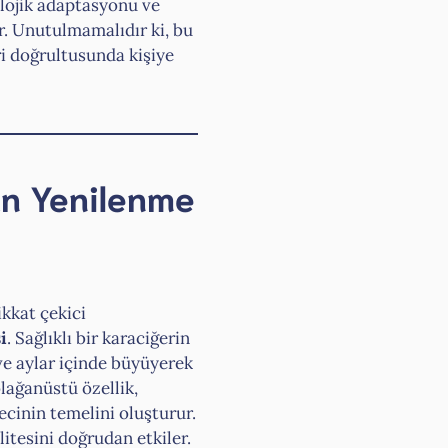
kolojik adaptasyonu ve
r. Unutulmamalıdır ki, bu
ri doğrultusunda kişiye
un Yenilenme
ikkat çekici
i
. Sağlıklı bir karaciğerin
 ve aylar içinde büyüyerek
lağanüstü özellik,
cinin temelini oluşturur.
itesini doğrudan etkiler.