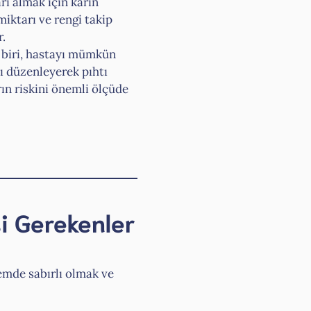
arı almak için karın
miktarı ve rengi takip
r.
 biri, hastayı mümkün
ı düzenleyerek pıhtı
ın riskini önemli ölçüde
si Gerekenler
emde sabırlı olmak ve