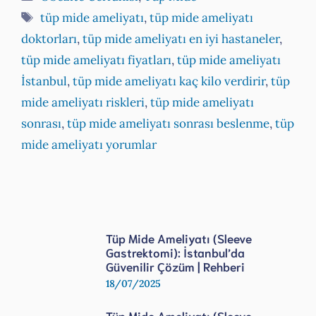
Etiketler
tüp mide ameliyatı
,
tüp mide ameliyatı
doktorları
,
tüp mide ameliyatı en iyi hastaneler
,
tüp mide ameliyatı fiyatları
,
tüp mide ameliyatı
İstanbul
,
tüp mide ameliyatı kaç kilo verdirir
,
tüp
mide ameliyatı riskleri
,
tüp mide ameliyatı
sonrası
,
tüp mide ameliyatı sonrası beslenme
,
tüp
mide ameliyatı yorumlar
Tüp Mide Ameliyatı (Sleeve
Gastrektomi): İstanbul’da
Güvenilir Çözüm | Rehberi
18/07/2025
Tüp Mide Ameliyatı (Sleeve