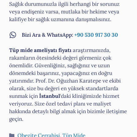
Sağlık durumunuzla ilgili herhangi bir sorunuz
veya endişeniz varsa, mutlaka bir hekime veya
kalifiye bir sağlık uzmanına danışmalısınız.
Bizi Ara & WhatsApp:
+90 530 917 30 30
Tüp mide ameliyatı fiyatı
araştırmanızda,
rakamların ötesindeki değeri görmeniz çok
önemlidir. Güvenliğiniz, sağlığınız ve uzun
dönemdeki başarınız, yapacağınız en doğru
yatırımdır. Prof. Dr. Oğuzhan Karatepe ve ekibi
olarak, size bu değeri en yüksek standartlarda
sunmak için
İstanbul
‘daki kliniğimizde hizmet
veriyoruz. Size özel tedavi planı ve maliyet
hakkında detaylı bilgi almak için bizimle iletişime
geçin.
Kategoriler
Obezite Cerrahisi
,
Tüp Mide