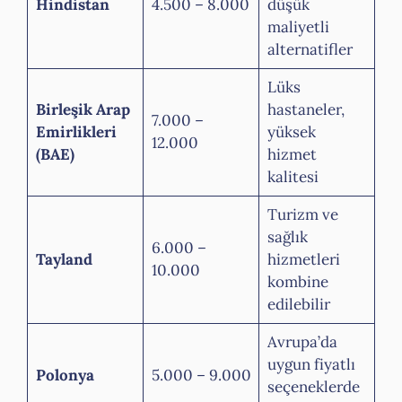
Hindistan
4.500 – 8.000
düşük
maliyetli
alternatifler
Lüks
Birleşik Arap
hastaneler,
7.000 –
Emirlikleri
yüksek
12.000
(BAE)
hizmet
kalitesi
Turizm ve
sağlık
6.000 –
Tayland
hizmetleri
10.000
kombine
edilebilir
Avrupa’da
uygun fiyatlı
Polonya
5.000 – 9.000
seçeneklerde