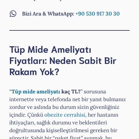
Bizi Ara & WhatsApp:
+90 530 917 30 30
Tüp Mide Ameliyatı
Fiyatları: Neden Sabit Bir
Rakam Yok?
“
Tüp mide ameliyatı
kaç TL?
” sorusuna
internette veya telefonda net bir yanıt bulmanız
zordur ve aslında bu durum sizin güvenliğiniz
içindir. Çünkü
obezite cerrahisi
, her hastanın
ihtiyaçları, sağlık durumu ve beklentileri
doğrultusunda kişiselleştirilmesi gereken bir
süreçtir. Sabit bir “paket fiyat” sunmak, bu