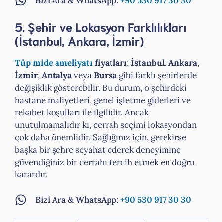
Bizi Ara & WhatsApp:
+90 530 917 30 30
5. Şehir ve Lokasyon Farklılıkları
(İstanbul, Ankara, İzmir)
Tüp mide ameliyatı
fiyatları
;
İstanbul
,
Ankara
,
İzmir
,
Antalya
veya
Bursa
gibi farklı şehirlerde
değişiklik gösterebilir. Bu durum, o şehirdeki
hastane maliyetleri, genel işletme giderleri ve
rekabet koşulları ile ilgilidir. Ancak
unutulmamalıdır ki, cerrah seçimi lokasyondan
çok daha önemlidir. Sağlığınız için, gerekirse
başka bir şehre seyahat ederek deneyimine
güvendiğiniz bir cerrahı tercih etmek en doğru
karardır.
Bizi Ara & WhatsApp:
+90 530 917 30 30