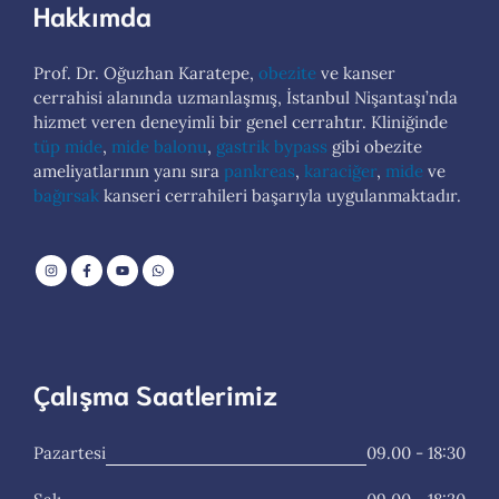
Hakkımda
Prof. Dr. Oğuzhan Karatepe,
obezite
ve kanser
cerrahisi alanında uzmanlaşmış, İstanbul Nişantaşı’nda
hizmet veren deneyimli bir genel cerrahtır. Kliniğinde
tüp mide
,
mide balonu
,
gastrik bypass
gibi obezite
ameliyatlarının yanı sıra
pankreas
,
karaciğer
,
mide
ve
bağırsak
kanseri cerrahileri başarıyla uygulanmaktadır.
Çalışma Saatlerimiz
Pazartesi
09.00 - 18:30