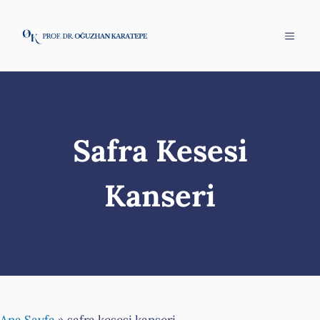
İçeriğe
atla
Menü
Safra Kesesi
Kanseri