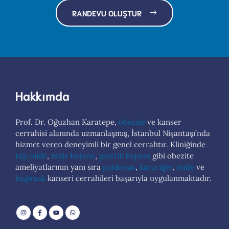
RANDEVU OLUŞTUR
Hakkımda
Prof. Dr. Oğuzhan Karatepe,
obezite
ve kanser
cerrahisi alanında uzmanlaşmış, İstanbul Nişantaşı’nda
hizmet veren deneyimli bir genel cerrahtır. Kliniğinde
tüp mide
,
mide balonu
,
gastrik bypass
gibi obezite
ameliyatlarının yanı sıra
pankreas
,
karaciğer
,
mide
ve
bağırsak
kanseri cerrahileri başarıyla uygulanmaktadır.