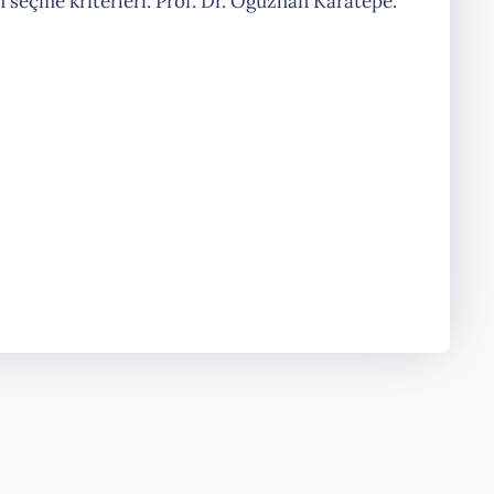
h seçme kriterleri. Prof. Dr. Oğuzhan Karatepe.