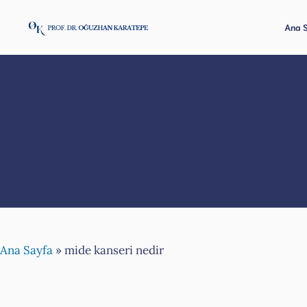
İçeriğe
atla
Ana 
Ana Sayfa
»
mide kanseri nedir