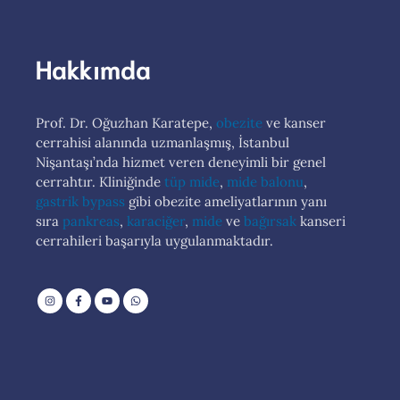
Hakkımda
Prof. Dr. Oğuzhan Karatepe,
obezite
ve kanser
cerrahisi alanında uzmanlaşmış, İstanbul
Nişantaşı’nda hizmet veren deneyimli bir genel
cerrahtır. Kliniğinde
tüp mide
,
mide balonu
,
gastrik bypass
gibi obezite ameliyatlarının yanı
sıra
pankreas
,
karaciğer
,
mide
ve
bağırsak
kanseri
cerrahileri başarıyla uygulanmaktadır.