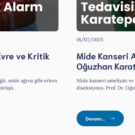
18/07/2025
Evre ve Kritik
Mide Kanseri Am
Oğuzhan Kara
üğü, mide ağrısı gibi erken
Mide kanseri ameliyatı ve t
görüşü.
diseksiyonu. Prof. Dr. Oğ
Devamı...