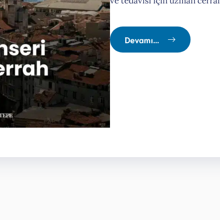
ve tedavisi için uzman cerra
Devamı...