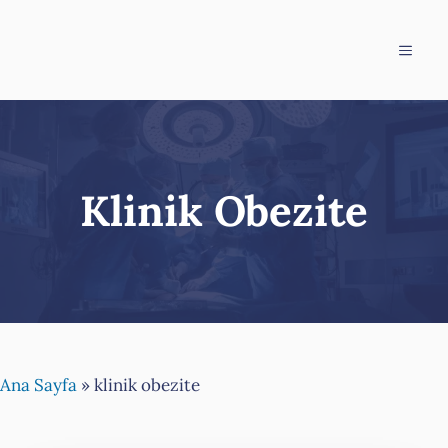
İçeriğe
atla
Menü
Klinik Obezite
Ana Sayfa
»
klinik obezite