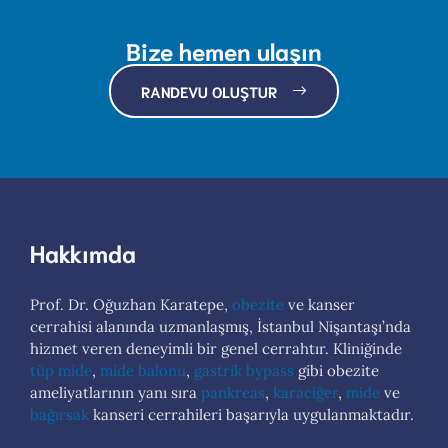
Bize hemen ulaşın
RANDEVU OLUŞTUR
Hakkımda
Prof. Dr. Oğuzhan Karatepe,
obezite
ve kanser
cerrahisi alanında uzmanlaşmış, İstanbul Nişantaşı’nda
hizmet veren deneyimli bir genel cerrahtır. Kliniğinde
tüp mide
,
mide balonu
,
gastrik bypass
gibi obezite
ameliyatlarının yanı sıra
pankreas
,
karaciğer
,
mide
ve
bağırsak
kanseri cerrahileri başarıyla uygulanmaktadır.